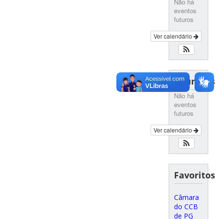
Não há
eventos
futuros
Ver calendário
Reuniões
Não há
eventos
futuros
Ver calendário
Favoritos
Câmara
do CCB
de PG