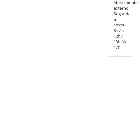
Atendimento
externo:
Segunda
à
sexta -
8h às
12h /
13h às
17h