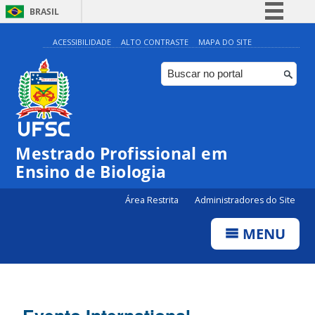
BRASIL
Simplifique!
ACESSIBILIDADE
ALTO CONTRASTE
MAPA DO SITE
Comunica BR
Participe
Acesso à informação
Legislação
Mestrado Profissional em
Canais
Ensino de Biologia
Área Restrita
Administradores do Site
MENU