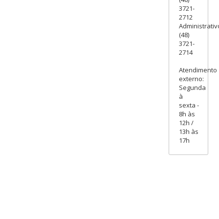
3721-
2712
Administrativ
(48)
3721-
2714
Atendimento
externo:
Segunda
à
sexta -
8h às
12h /
13h às
17h