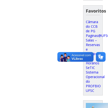
Favoritos
Câmara
do CCB
de PG
Paginas@UFS
Salas –
Reservas
e
Quadro
de
Horários
SeTIC
Sistema
Operacional
do
PROFBIO
UFSC