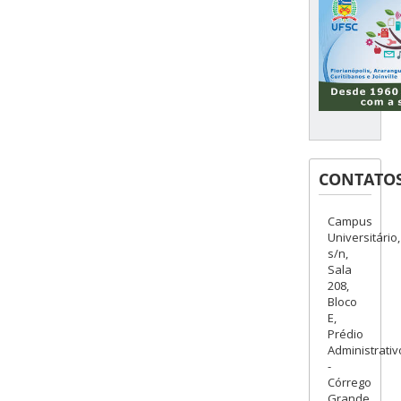
CONTATO
Campus
Universitário,
s/n,
Sala
208,
Bloco
E,
Prédio
Administrativ
-
Córrego
Grande